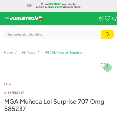
Envío
GRATUITO
en cualquier
pedido superior a
$499
¡Compra ahora!
Encuentra algo increíble...
Muñecas
MGA Muñeca Lol Surprise 707 Omg 585237
MGA
1687585237
MGA Muñeca Lol Surprise 707 Omg
585237