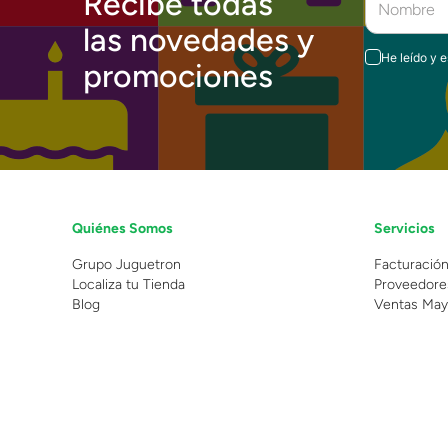
Recibe todas
las novedades y
He leído y 
promociones
Quiénes Somos
Servicios
Grupo Juguetron
Facturació
Localiza tu Tienda
Proveedore
Blog
Ventas May