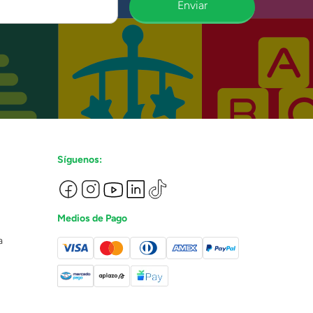
Enviar
Síguenos:
Medios de Pago
a