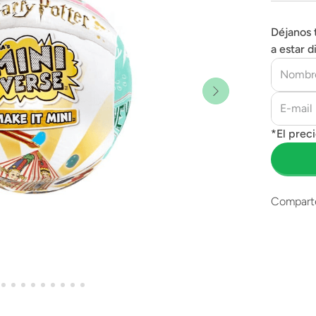
Déjanos 
a estar d
Compart