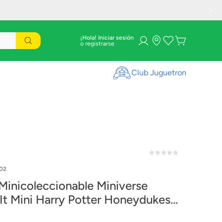
¡Hola! Iniciar sesión
Club Juguetron
02
inicoleccionable Miniverse
It Mini Harry Potter Honeydukes
02