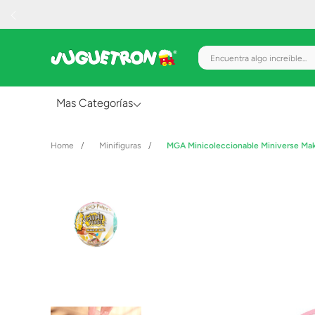
Encuentra algo increíble.
Mas Categorías
Al Aire Libre
Minifiguras
MGA Minicoleccionable Miniverse Mak
Juguetes para Bebés
Preescolar
Creatividad y Arte
Figuras de Acción
Gadgets y Electrónicos
Juegos de Mesa