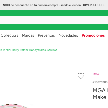
$100 de descuento en tu primera compra usando el cupón PRIMERJUGUETE.
..
Collectors
Marcas
Preventas
Novedades
Promociones
e It Mini Harry Potter Honeydukes 528302
MGA
16875283
MGA M
Make 
5283