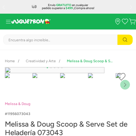
Envío
GRATUITO
en cualquier
pedido superior a
$499
¡Compra ahora!
Encuentra algo increíble...
Creatividad y Arte
Melissa & Doug Scoop & Serve Set de Heladería 073043
Melissa & Doug
11956073043
Melissa & Doug Scoop & Serve Set de
Heladería 073043