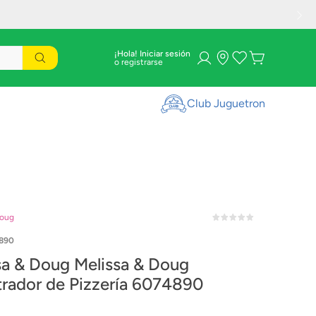
¡Hola! Iniciar sesión
Club Juguetron
Doug
890
sa & Doug Melissa & Doug
Monstrador de Pizzería 6074890