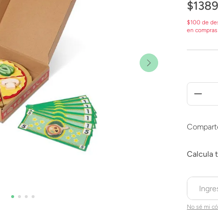
$
138
$100 de de
en compras
Compart
No sé mi có