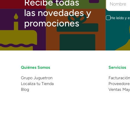
Recibe todas
las novedades y
He leído y 
promociones
Quiénes Somos
Servicios
Grupo Juguetron
Facturació
Localiza tu Tienda
Proveedore
Blog
Ventas May