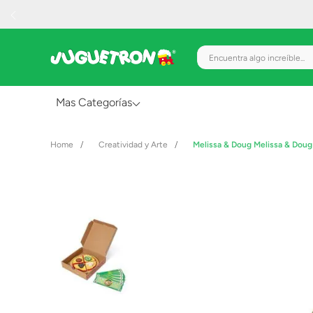
Encuentra algo increíble.
Mas Categorías
Al Aire Libre
Creatividad y Arte
Melissa & Doug Melissa & Doug
Juguetes para Bebés
Preescolar
Creatividad y Arte
Figuras de Acción
Gadgets y Electrónicos
Juegos de Mesa