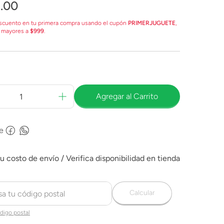
9
.
00
scuento en tu primera compra usando el cupón
PRIMERJUGUETE
,
 mayores a
$999
.
Agregar al Carrito
e
Calcular
digo postal