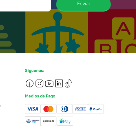
Enviar
Síguenos:
Medios de Pago
a