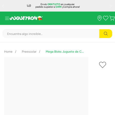
Envío
GRATUITO
en cualquier
pedido superior a
$499
¡Compra ahora!
Encuentra algo increíble...
Preescolar
Mega Bloks Juguete de Construcción Bolsa Clásica 130 Bloques JFF50