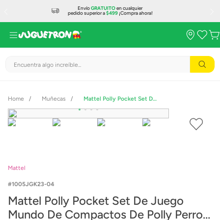
Envío
GRATUITO
en cualquier
pedido superior a
$499
¡Compra ahora!
Encuentra algo increíble...
Muñecas
Mattel Polly Pocket Set De Juego Mundo De Compactos De Polly Perro JGK23
Mattel
1005JGK23-04
Mattel Polly Pocket Set De Juego
Mundo De Compactos De Polly Perro