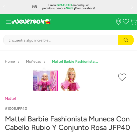
Envío
GRATUITO
en cualquier
pedido superior a
$499
¡Compra ahora!
Encuentra algo increíble...
Muñecas
Mattel Barbie Fashionista Muneca Con Cabello Rubio Y Conjunto Rosa JFP40
Mattel
1005JFP40
Mattel Barbie Fashionista Muneca Con
Cabello Rubio Y Conjunto Rosa JFP40