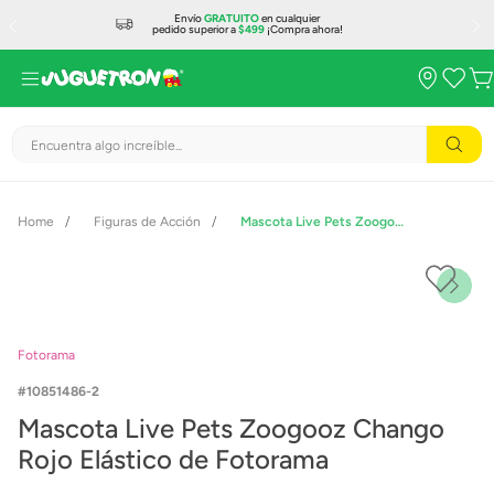
Envío
GRATUITO
en cualquier
pedido superior a
$499
¡Compra ahora!
Encuentra algo increíble...
Figuras de Acción
Mascota Live Pets Zoogooz Chango Rojo Elástico de Fotorama
Fotorama
10851486-2
Mascota Live Pets Zoogooz Chango
Rojo Elástico de Fotorama