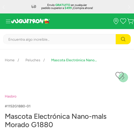
Envío
GRATUITO
en cualquier
pedido superior a
$499
¡Compra ahora!
Encuentra algo increíble...
Peluches
Mascota Electrónica Nano-mals Morado G1880
Hasbro
1152G1880-01
Mascota Electrónica Nano-mals
Morado G1880