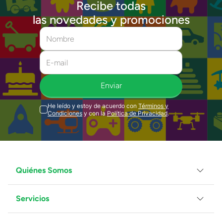
Recibe todas
las novedades y promociones
Enviar
He leído y estoy de acuerdo con
Términos y
Condiciones
y con la
Política de Privacidad
.
Quiénes Somos
Servicios
Grupo Juguetron
Localiza tu tienda