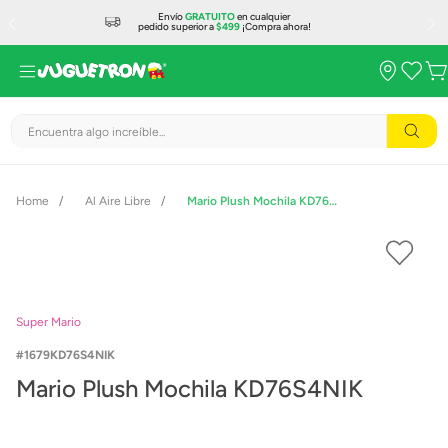
Envío
GRATUITO
en cualquier
pedido superior a
$499
¡Compra ahora!
Encuentra algo increíble...
Al Aire Libre
Mario Plush Mochila KD76S4NIK
Super Mario
1679KD76S4NIK
Mario Plush Mochila KD76S4NIK