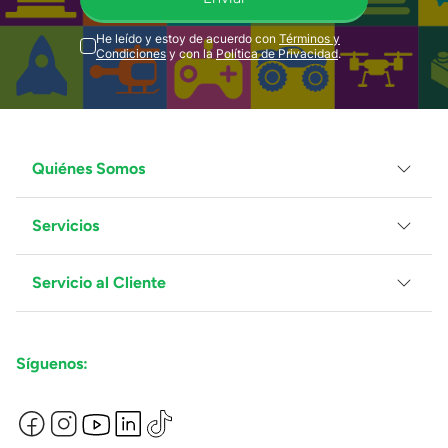
He leído y estoy de acuerdo con
Términos y
Condiciones
y con la
Política de Privacidad
.
Quiénes Somos
Servicios
Grupo Juguetron
Localiza tu tienda
Blog
Servicio al Cliente
Facturación
Proveedores
Ventas Mayoreo
Contáctanos
Síguenos:
Preguntas Frecuentes
Métodos de Pago
Términos y Condiciones
Devoluciones de Compras en Línea