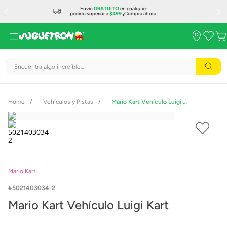
Envío
GRATUITO
en cualquier
pedido superior a
$499
¡Compra ahora!
Encuentra algo increíble...
Vehículos y Pistas
Mario Kart Vehículo Luigi Kart
Mario Kart
5021403034-2
Mario Kart Vehículo Luigi Kart