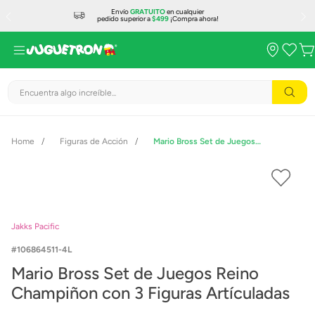
Envío
GRATUITO
en cualquier
pedido superior a
$499
¡Compra ahora!
Encuentra algo increíble...
Figuras de Acción
Mario Bross Set de Juegos Reino Champiñon con 3 Figuras Artículadas
Jakks Pacific
106864511-4L
Mario Bross Set de Juegos Reino
Champiñon con 3 Figuras Artículadas