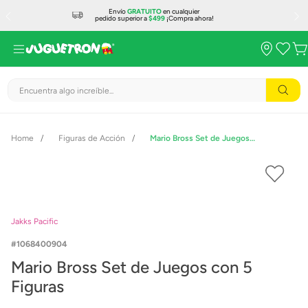
Envío
GRATUITO
en cualquier
pedido superior a
$499
¡Compra ahora!
Encuentra algo increíble...
Figuras de Acción
Mario Bross Set de Juegos con 5 Figuras
Jakks Pacific
1068400904
Mario Bross Set de Juegos con 5
Figuras