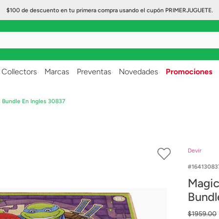
$100 de descuento en tu primera compra usando el cupón PRIMERJUGUETE.
..
Collectors
Marcas
Preventas
Novedades
Promociones
 Bundle En Ingles 30837
Devir
16413083
Magic
Bundl
$
1959
.
00