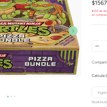
$
1567
$100 de de
en compras
Compart
No sé mi có