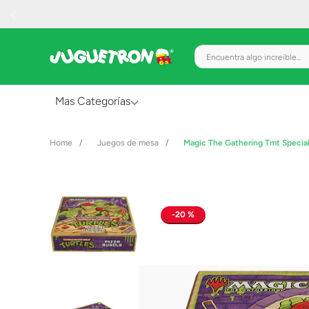
Encuentra algo increíble.
Mas Categorías
Al Aire Libre
Juegos de mesa
Magic The Gathering Tmt Special
Juguetes para Bebés
Preescolar
Creatividad y Arte
20 %
Figuras de Acción
Gadgets y Electrónicos
Juegos de Mesa