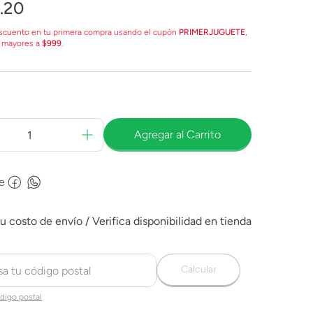
.
20
scuento en tu primera compra usando el cupón
PRIMERJUGUETE
,
 mayores a
$999
.
Agregar al Carrito
e
Calcular
digo postal