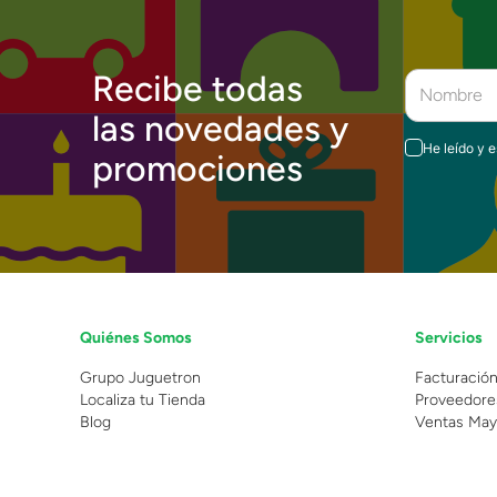
Recibe todas
las novedades y
He leído y 
promociones
Quiénes Somos
Servicios
Grupo Juguetron
Facturació
Localiza tu Tienda
Proveedore
Blog
Ventas May