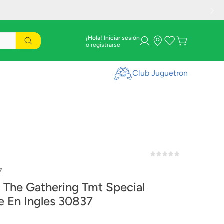
¡Hola! Iniciar sesión
Club Juguetron
7
 The Gathering Tmt Special
e En Ingles 30837