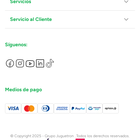
Servicios
Grupo Juguetron
Localiza tu tienda
Blog
Servicio al Cliente
Facturación
Proveedores
Ventas Mayoreo
Contáctanos
Síguenos:
Preguntas Frecuentes
Métodos de Pago
Términos y Condiciones
Devoluciones de Compras en Línea
Aviso de Privacidad
Medios de pago
© Copyright 2025 - Grupo Juguetron . Todos los derechos reservados.