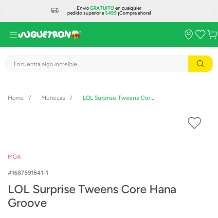
Envío
GRATUITO
en cualquier
pedido superior a
$499
¡Compra ahora!
Encuentra algo increíble...
Muñecas
LOL Surprise Tweens Core Hana Groove
MGA
1687591641-1
LOL Surprise Tweens Core Hana
Groove