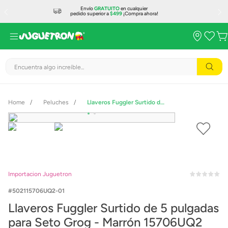
Envío
GRATUITO
en cualquier
pedido superior a
$499
¡Compra ahora!
Encuentra algo increíble...
Peluches
Llaveros Fuggler Surtido de 5 pulgadas para Seto Grog - Marrón 15706UQ2
Importacion Juguetron
502115706UQ2-01
Llaveros Fuggler Surtido de 5 pulgadas
para Seto Grog - Marrón 15706UQ2