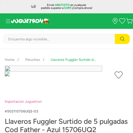
Envío
GRATUITO
en cualquier
pedido superior a
$499
¡Compra ahora!
Encuentra algo increíble...
Peluches
Llaveros Fuggler Surtido de 5 pulgadas Cod Father - Azul 15706UQ2
Importacion Juguetron
502115706UQ2-03
Llaveros Fuggler Surtido de 5 pulgadas
Cod Father - Azul 15706UQ2