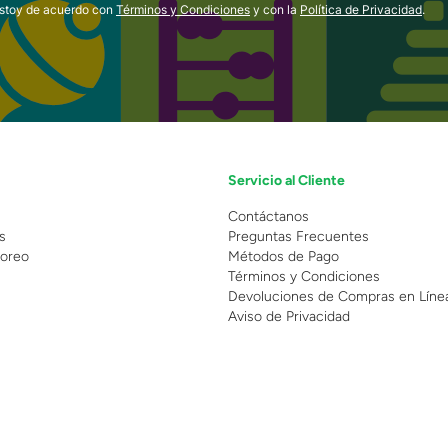
estoy de acuerdo con
Términos y Condiciones
y con la
Política de Privacidad
.
Servicio al Cliente
n
Contáctanos
s
Preguntas Frecuentes
oreo
Métodos de Pago
Términos y Condiciones
Devoluciones de Compras en Líne
Aviso de Privacidad
 Copyright 2025 - Grupo Juguetron . Todos los derechos reservados.