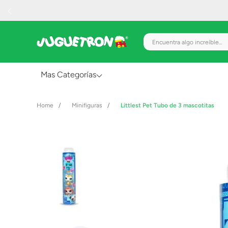
Encuentra algo increíble.
Mas Categorías
Al Aire Libre
Minifiguras
Littlest Pet Tubo de 3 mascotitas
Juguetes para Bebés
Preescolar
Creatividad y Arte
Figuras de Acción
Gadgets y Electrónicos
Juegos de Mesa