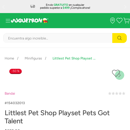
Envío
GRATUITO
en cualquier
pedido superior a
$499
¡Compra ahora!
Encuentra algo increíble...
Minifiguras
Littlest Pet Shop Playset Pets Got Talent
50 %
Bandai
154032013
Littlest Pet Shop Playset Pets Got
Talent