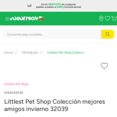
Envío
GRATUITO
en cualquier
pedido superior a
$499
¡Compra ahora!
Encuentra algo increíble...
Minifiguras
Littlest Pet Shop Colección mejores amigos invierno 32039
Littlest Pet Shop
154032039
Littlest Pet Shop Colección mejores
amigos invierno 32039