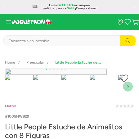
Envío
GRATUITO
en cualquier
pedido superior a
$499
¡Compra ahora!
Encuentra algo increíble...
Preescolar
Little People Estuche de Animalitos con 8 Figuras
Mattel
1005HWB29
Little People Estuche de Animalitos
con 8 Figuras