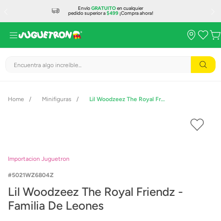
Envío
GRATUITO
en cualquier
pedido superior a
$499
¡Compra ahora!
Encuentra algo increíble...
Minifiguras
Lil Woodzeez The Royal Friendz - Familia De Leones
Importacion Juguetron
5021WZ6804Z
Lil Woodzeez The Royal Friendz -
Familia De Leones