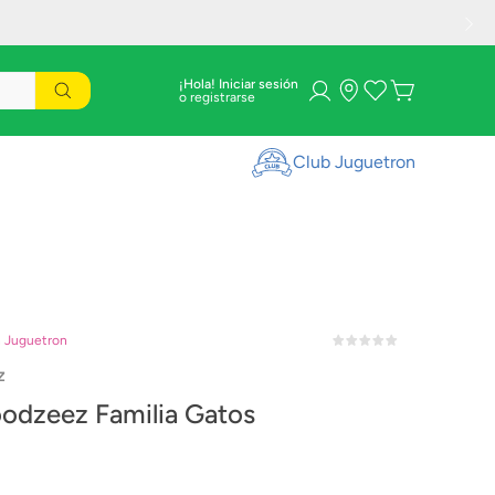
¡Hola! Iniciar sesión
Club Juguetron
n Juguetron
Z
oodzeez Familia Gatos