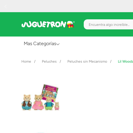
Encuentra algo increíble.
Mas Categorías
Al Aire Libre
Peluches
Peluches sin Mecanismo
Lil Wood
Juguetes para Bebés
Preescolar
Creatividad y Arte
Figuras de Acción
Gadgets y Electrónicos
Juegos de Mesa