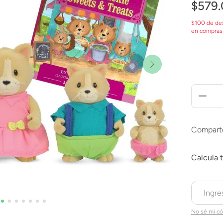
$
579
.
$100 de de
en compras
Compart
No sé mi có