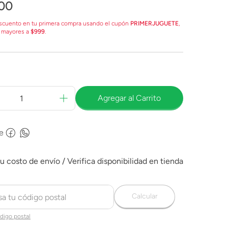
00
scuento en tu primera compra usando el cupón
PRIMERJUGUETE
,
 mayores a
$999
.
Agregar al Carrito
e
Calcular
digo postal