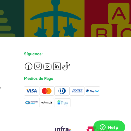
Síguenos:
Medios de Pago
a