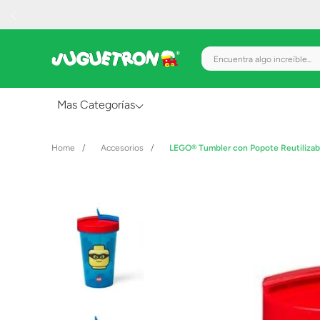
Encuentra algo increíble.
Mas Categorías
Al Aire Libre
Accesorios
LEGO® Tumbler con Popote Reutiliza
Juguetes para Bebés
Preescolar
Creatividad y Arte
Figuras de Acción
Gadgets y Electrónicos
Juegos de Mesa