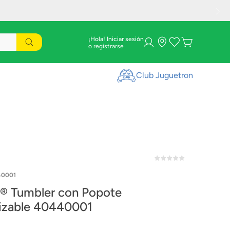
¡Hola! Iniciar sesión
Club Juguetron
40001
 Tumbler con Popote
lizable 40440001