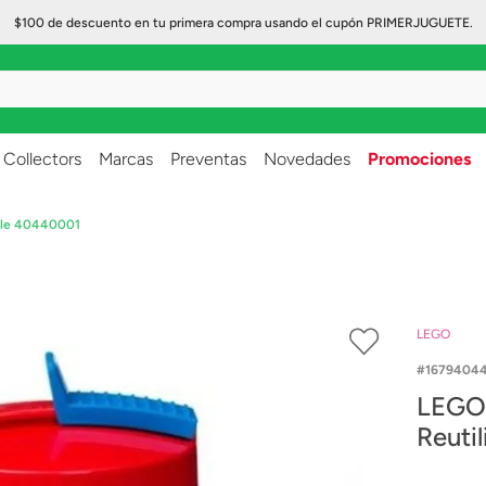
$100 de descuento en tu primera compra usando el cupón PRIMERJUGUETE.
..
Collectors
Marcas
Preventas
Novedades
Promociones
ble 40440001
LEGO
1679404
LEGO®
Reuti