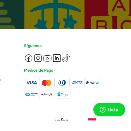
Síguenos:
Medios de Pago
a