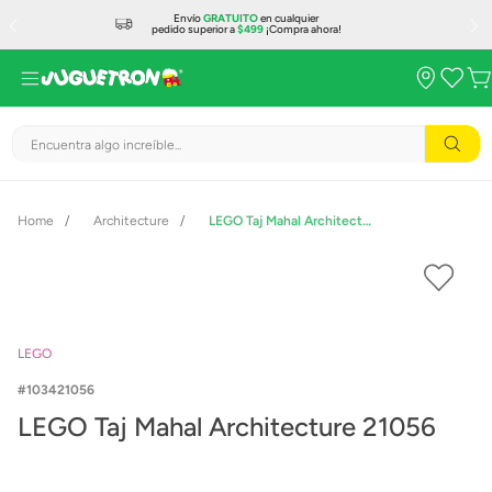
Envío
GRATUITO
en cualquier
pedido superior a
$499
¡Compra ahora!
Encuentra algo increíble...
Architecture
LEGO Taj Mahal Architecture 21056
LEGO
103421056
LEGO Taj Mahal Architecture 21056