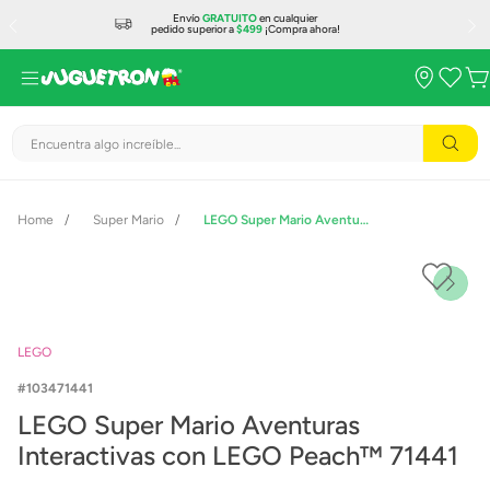
Envío
GRATUITO
en cualquier
pedido superior a
$499
¡Compra ahora!
Encuentra algo increíble...
Super Mario
LEGO Super Mario Aventuras Interactivas con LEGO Peach™ 71441
LEGO
103471441
LEGO Super Mario Aventuras
Interactivas con LEGO Peach™ 71441