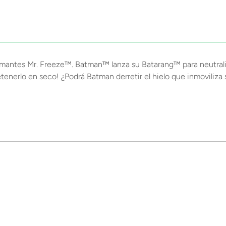
iamantes Mr. Freeze™. Batman™ lanza su Batarang™ para neutraliz
etenerlo en seco! ¿Podrá Batman derretir el hielo que inmoviliza s