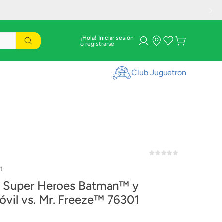
¡Hola! Iniciar sesión
Club Juguetron
1
Super Heroes Batman™ y
óvil vs. Mr. Freeze™ 76301