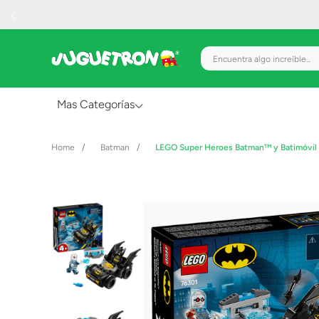
Encuentra algo increíble.
Mas Categorías
Al Aire Libre
Batman
LEGO Super Heroes Batman™ y Batimóvil 
Juguetes para Bebés
Preescolar
Creatividad y Arte
Figuras de Acción
Gadgets y Electrónicos
Juegos de Mesa