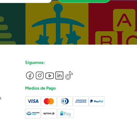
Síguenos:
Medios de Pago
a