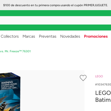
$100 de descuento en tu primera compra usando el cupón PRIMERJUGUETE.
..
Collectors
Marcas
Preventas
Novedades
Promociones
vs. Mr. Freeze™ 76301
LEGO
10347630
LEGO 
Batim