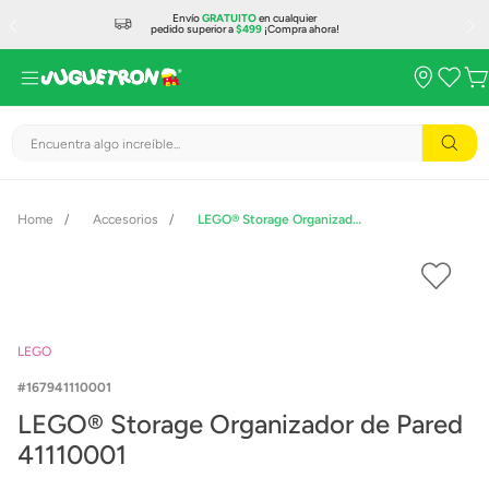
Envío
GRATUITO
en cualquier
pedido superior a
$499
¡Compra ahora!
Encuentra algo increíble...
Accesorios
LEGO® Storage Organizador de Pared 41110001
LEGO
167941110001
LEGO® Storage Organizador de Pared
41110001