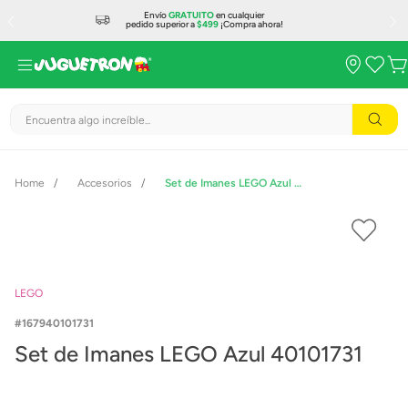
Envío
GRATUITO
en cualquier
pedido superior a
$499
¡Compra ahora!
Encuentra algo increíble...
Accesorios
Set de Imanes LEGO Azul 40101731
LEGO
167940101731
Set de Imanes LEGO Azul 40101731