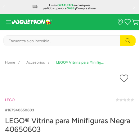
Envío
GRATUITO
en cualquier
pedido superior a
$499
¡Compra ahora!
Encuentra algo increíble...
Accesorios
LEGO® Vitrina para Minifiguras Negra 40650603
LEGO
167940650603
LEGO® Vitrina para Minifiguras Negra
40650603