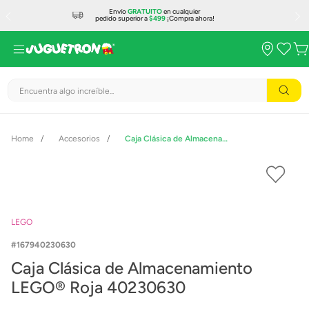
Envío
GRATUITO
en cualquier
pedido superior a
$499
¡Compra ahora!
Encuentra algo increíble...
Accesorios
Caja Clásica de Almacenamiento LEGO® Roja 40230630
LEGO
167940230630
Caja Clásica de Almacenamiento
LEGO® Roja 40230630