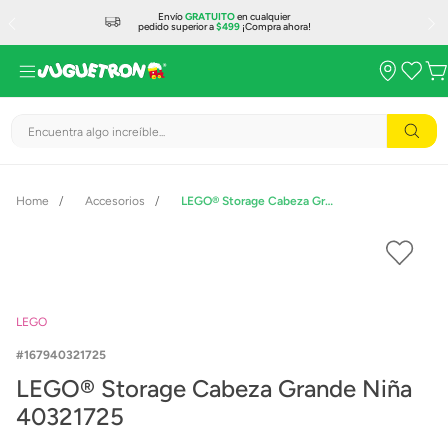
Envío
GRATUITO
en cualquier
pedido superior a
$499
¡Compra ahora!
Encuentra algo increíble...
Accesorios
LEGO® Storage Cabeza Grande Niña 40321725
LEGO
167940321725
LEGO® Storage Cabeza Grande Niña
40321725