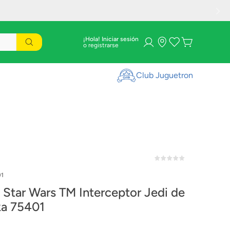
¡Hola! Iniciar sesión
Club Juguetron
1
Star Wars TM Interceptor Jedi de
a 75401