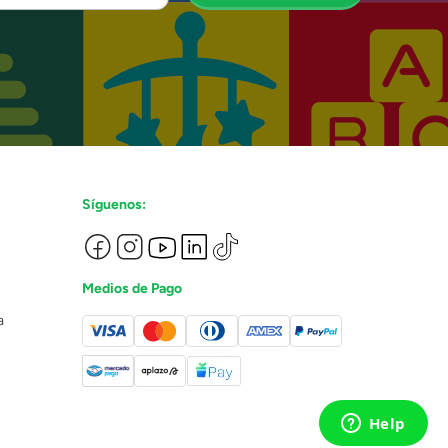
Síguenos:
Medios de Pago
a