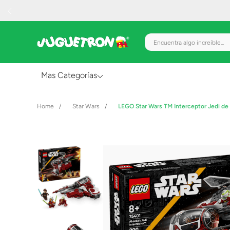
Encuentra algo increíble.
Mas Categorías
Al Aire Libre
Star Wars
LEGO Star Wars TM Interceptor Jedi d
Juguetes para Bebés
Preescolar
Creatividad y Arte
Figuras de Acción
Gadgets y Electrónicos
Juegos de Mesa