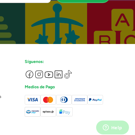
Síguenos:
Medios de Pago
a