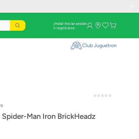
¡Hola! Iniciar sesión
Club Juguetron
70
Spider-Man Iron BrickHeadz