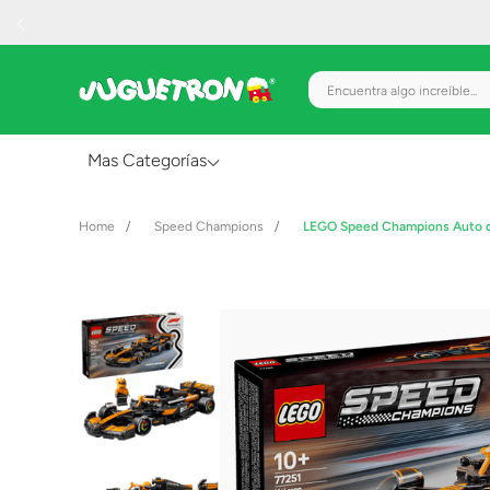
Encuentra algo increíble.
Mas Categorías
Al Aire Libre
Speed Champions
LEGO Speed Champions Auto d
Juguetes para Bebés
Preescolar
Creatividad y Arte
Figuras de Acción
Gadgets y Electrónicos
Juegos de Mesa