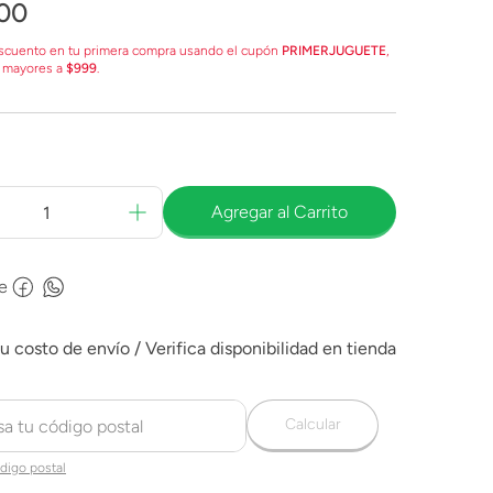
00
scuento en tu primera compra usando el cupón
PRIMERJUGUETE
,
 mayores a
$999
.
Agregar al Carrito
e
Calcular
digo postal