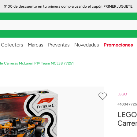
$100 de descuento en tu primera compra usando el cupón PRIMERJUGUETE.
..
Collectors
Marcas
Preventas
Novedades
Promociones
e Carreras McLaren F1® Team MCL38 77251
LEGO
10347725
LEGO 
Carre
77251