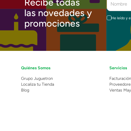
Recibe todas
las novedades y
He leído y 
promociones
Quiénes Somos
Servicios
Grupo Juguetron
Facturació
Localiza tu Tienda
Proveedore
Blog
Ventas May