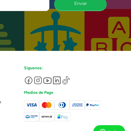
Enviar
Síguenos:
Medios de Pago
a