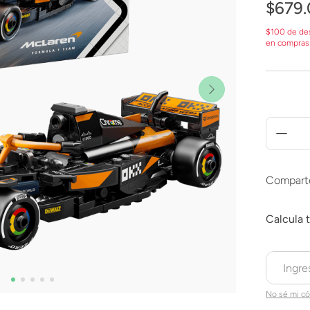
$
679
.
$100 de de
en compras
Compart
No sé mi có