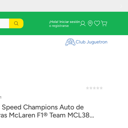
¡Hola! Iniciar sesión
Club Juguetron
1
Speed Champions Auto de
ras McLaren F1® Team MCL38