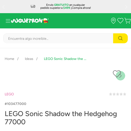
Envío
GRATUITO
en cualquier
pedido superior a
$499
¡Compra ahora!
Encuentra algo increíble...
Ideas
LEGO Sonic Shadow the Hedgehog 77000
LEGO
103477000
LEGO Sonic Shadow the Hedgehog
77000