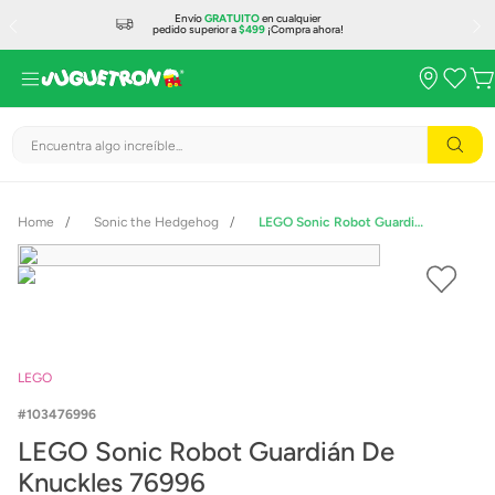
Envío
GRATUITO
en cualquier
pedido superior a
$499
¡Compra ahora!
Encuentra algo increíble...
Sonic the Hedgehog
LEGO Sonic Robot Guardián De Knuckles 76996
LEGO
103476996
LEGO Sonic Robot Guardián De
Knuckles 76996