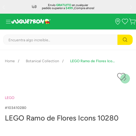
Envío
GRATUITO
en cualquier
pedido superior a
$499
¡Compra ahora!
Encuentra algo increíble...
Botanical Collection
LEGO Ramo de Flores Icons 10280
LEGO
103410280
LEGO Ramo de Flores Icons 10280