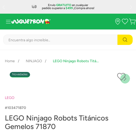
Envío
GRATUITO
en cualquier
pedido superior a
$499
¡Compra ahora!
Encuentra algo increíble...
NINJAGO
LEGO Ninjago Robots Titánicos Gemelos 71870
Novedades
LEGO
103471870
LEGO Ninjago Robots Titánicos
Gemelos 71870