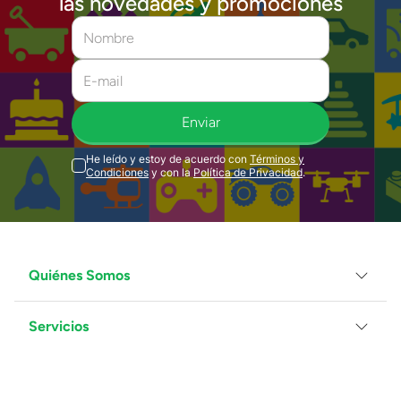
las novedades y promociones
Enviar
He leído y estoy de acuerdo con
Términos y
Condiciones
y con la
Política de Privacidad
.
Quiénes Somos
Servicios
Grupo Juguetron
Localiza tu tienda
Blog
Servicio al Cliente
Facturación