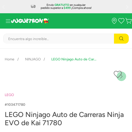
Envío
GRATUITO
en cualquier
pedido superior a
$499
¡Compra ahora!
Encuentra algo increíble...
NINJAGO
LEGO Ninjago Auto de Carreras Ninja EVO de Kai 71780
LEGO
103471780
LEGO Ninjago Auto de Carreras Ninja
EVO de Kai 71780