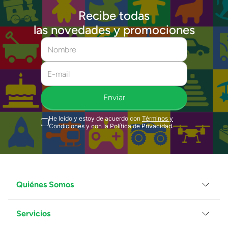
Recibe todas
las novedades y promociones
Enviar
He leído y estoy de acuerdo con
Términos y
Condiciones
y con la
Política de Privacidad
.
Quiénes Somos
Servicios
Grupo Juguetron
Localiza tu tienda