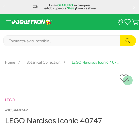
Envío
GRATUITO
en cualquier
pedido superior a
$499
¡Compra ahora!
Encuentra algo increíble...
Botanical Collection
LEGO Narcisos Iconic 40747
LEGO
103440747
LEGO Narcisos Iconic 40747