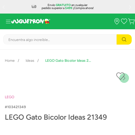
Envío
GRATUITO
en cualquier
pedido superior a
$499
¡Compra ahora!
Encuentra algo increíble...
Ideas
LEGO Gato Bicolor Ideas 21349
LEGO
103421349
LEGO Gato Bicolor Ideas 21349