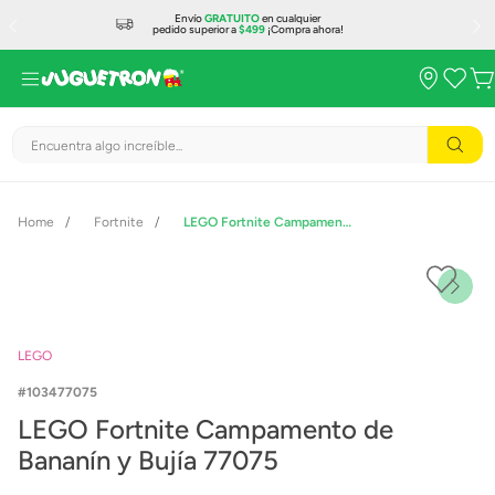
Envío
GRATUITO
en cualquier
pedido superior a
$499
¡Compra ahora!
Encuentra algo increíble...
Fortnite
LEGO Fortnite Campamento de Bananín y Bujía 77075
LEGO
103477075
LEGO Fortnite Campamento de
Bananín y Bujía 77075