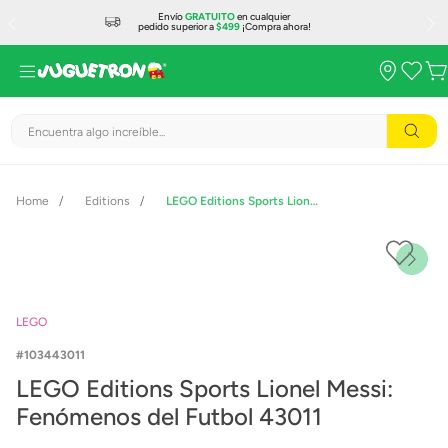
Envío
GRATUITO
en cualquier
pedido superior a
$499
¡Compra ahora!
Encuentra algo increíble...
Editions
LEGO Editions Sports Lionel Messi: Fenómenos del Futbol 43011
LEGO
103443011
LEGO Editions Sports Lionel Messi:
Fenómenos del Futbol 43011