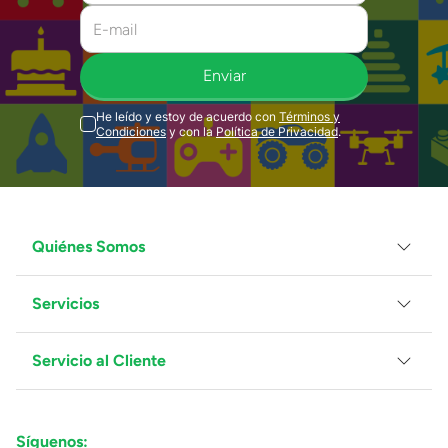
Enviar
He leído y estoy de acuerdo con
Términos y
Condiciones
y con la
Política de Privacidad
.
Quiénes Somos
Servicios
Grupo Juguetron
Localiza tu tienda
Blog
Servicio al Cliente
Facturación
Proveedores
Ventas Mayoreo
Contáctanos
Síguenos:
Preguntas Frecuentes