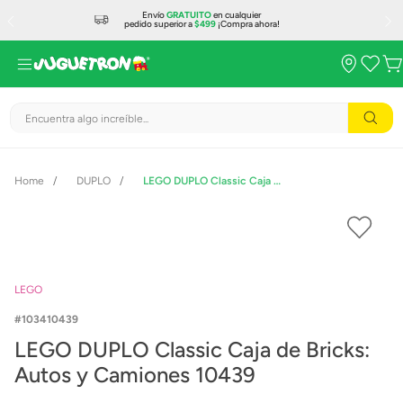
Envío
GRATUITO
en cualquier
pedido superior a
$499
¡Compra ahora!
Encuentra algo increíble...
DUPLO
LEGO DUPLO Classic Caja de Bricks: Autos y Camiones 10439
LEGO
103410439
LEGO DUPLO Classic Caja de Bricks:
Autos y Camiones 10439