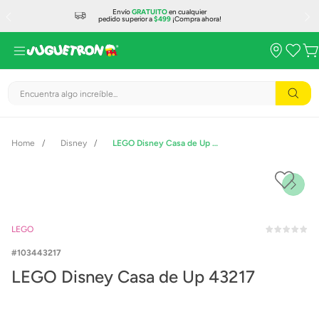
Envío
GRATUITO
en cualquier
pedido superior a
$499
¡Compra ahora!
Encuentra algo increíble...
Disney
LEGO Disney Casa de Up 43217
LEGO
103443217
LEGO Disney Casa de Up 43217