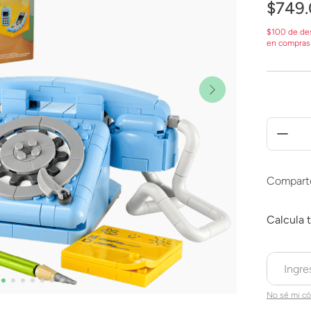
$
749
.
$100 de de
en compras
Compart
No sé mi có