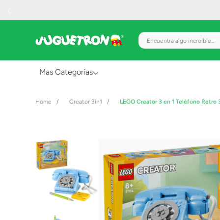
Encuentra algo increíble.
Mas Categorías
Al Aire Libre
Creator 3in1
LEGO Creator 3 en 1 Teléfono Retro 
Juguetes para Bebés
Preescolar
Creatividad y Arte
Figuras de Acción
Gadgets y Electrónicos
Juegos de Mesa