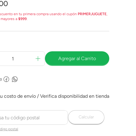
00
scuento en tu primera compra usando el cupón
PRIMERJUGUETE
,
 mayores a
$999
.
Agregar al Carrito
e
Calcular
digo postal