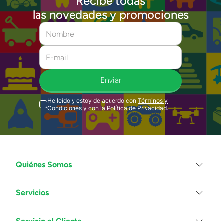
Recibe todas
las novedades y promociones
Enviar
He leído y estoy de acuerdo con
Términos y
Condiciones
y con la
Política de Privacidad
.
Quiénes Somos
Servicios
Grupo Juguetron
Localiza tu tienda
Blog
Servicio al Cliente