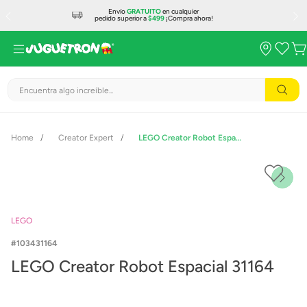
Envío
GRATUITO
en cualquier
pedido superior a
$499
¡Compra ahora!
Encuentra algo increíble...
Creator Expert
LEGO Creator Robot Espacial 31164
LEGO
103431164
LEGO Creator Robot Espacial 31164