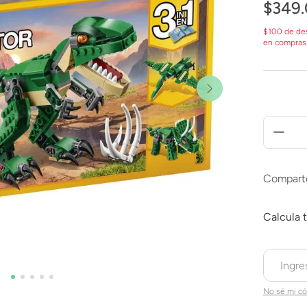
$
349
.
$100 de de
en compras
Compart
No sé mi có