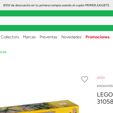
$100 de descuento en tu primera compra usando el cupón PRIMERJUGUETE.
..
Collectors
Marcas
Preventas
Novedades
Promociones
31058
LEGO
10343105
LEGO 
3105