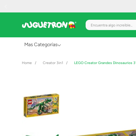
Encuentra algo increíble.
Mas Categorías
Al Aire Libre
Creator 3in1
LEGO Creator Grandes Dinosaurios 
Juguetes para Bebés
Preescolar
Creatividad y Arte
Figuras de Acción
Gadgets y Electrónicos
Juegos de Mesa