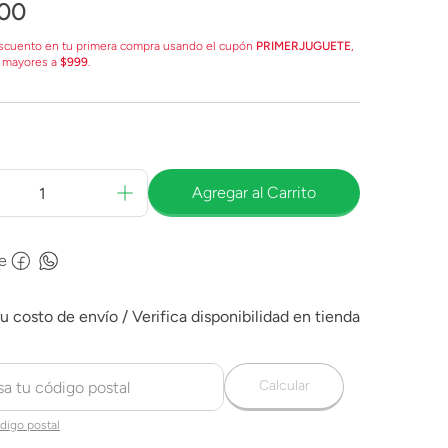
00
scuento en tu primera compra usando el cupón
PRIMERJUGUETE
,
 mayores a
$999
.
Agregar al Carrito
e
Calcular
digo postal