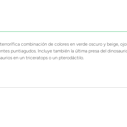
rrorífica combinación de colores en verde oscuro y beige, ojos 
entes puntiagudos. Incluye también la última presa del dinosaurio
urios en un triceratops o un pterodáctilo.