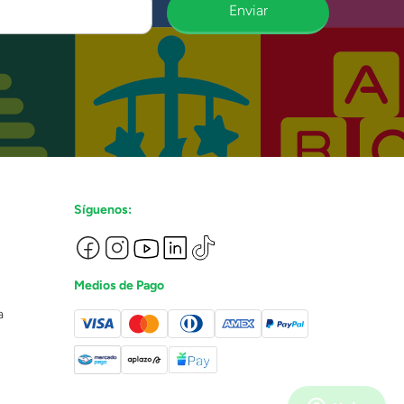
Enviar
Síguenos:
Medios de Pago
a