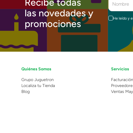
Recibe todas
las novedades y
He leído y 
promociones
Quiénes Somos
Servicios
Grupo Juguetron
Facturació
Localiza tu Tienda
Proveedore
Blog
Ventas May